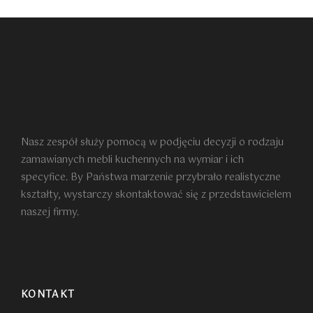
Nasz zespół służy pomocą w podjęciu decyzji o rodzaju
zamawianych mebli kuchennych na wymiar i ich
specyfice. By Państwa marzenie przybrało realistyczne
kształty, wystarczy skontaktować się z przedstawicielem
naszej firmy.
KONTAKT